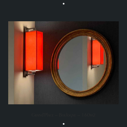
•
Grand’Place – Boulogne – 160m2
•