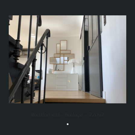
Rochefoucauld – Boulogne – 220m2
•