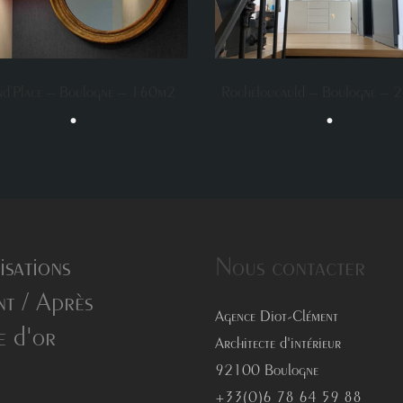
d’Place – Boulogne – 160m2
Rochefoucauld – Boulogne –
•
•
isations
Nous contacter
t / Après
Agence Diot-Clément
e d'or
Architecte d'intérieur
92100 Boulogne
+33(0)6 78 64 59 88