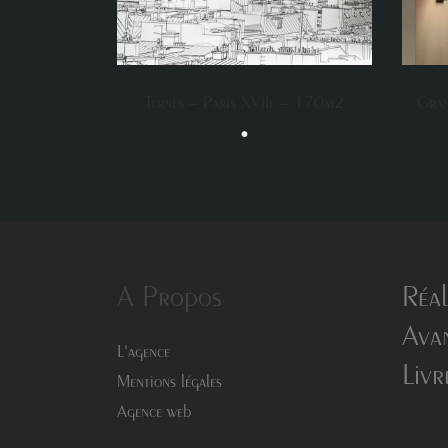
Ternes – Paris XVIIe – 170m2
Gran
•
A Propos
Réal
Avan
L'agence
Livr
Mentions légales
Agence web