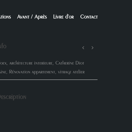
ations
Avant / Après
Livre d’or
Contact
nfo
oex
,
architecture interieure
,
Catherine Diot
sine
,
Rénovation appartement
,
vitrage atelier
escription