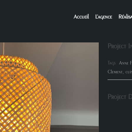
Accueil
L’agence
Réalis
Project I
Tags
Anne F
Clement
,
cui
Project D