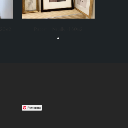
 220m2
Pierret – Neuilly -180m2
•
Pinterest