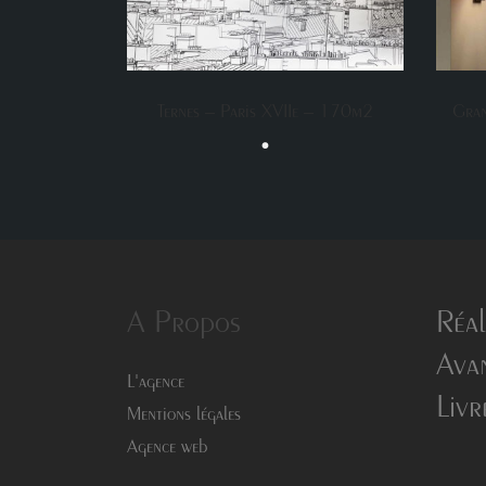
Ternes – Paris XVIIe – 170m2
Gran
•
A Propos
Réal
Avan
L'agence
Livr
Mentions légales
Agence web