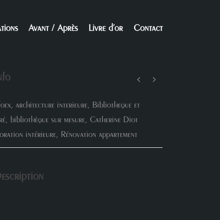
ations
Avant / Après
Livre d’or
Contact
nfo
oex
,
architecture interieure
,
Bibliotheque et
ré
,
bibliothèque sur mesure
,
Catherine Diot
oration intérieure
,
Rénovation appartement
escription